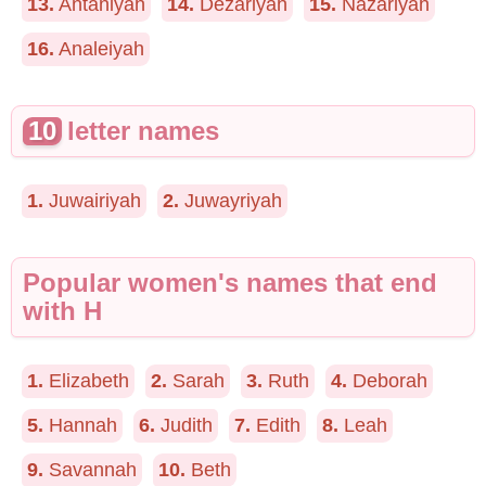
13.
Antaniyah
14.
Dezariyah
15.
Nazariyah
16.
Analeiyah
10
letter names
1.
Juwairiyah
2.
Juwayriyah
Popular women's names that end
with H
1.
Elizabeth
2.
Sarah
3.
Ruth
4.
Deborah
5.
Hannah
6.
Judith
7.
Edith
8.
Leah
9.
Savannah
10.
Beth