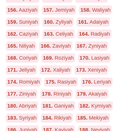
156.
Aaziyah
157.
Jemiyah
158.
Waliyah
159.
Suniyah
160.
Zyliyah
161.
Adaiyah
162.
Caziyah
163.
Celiyah
164.
Radiyah
165.
Niliyah
166.
Zaviyah
167.
Zyniyah
168.
Coriyah
169.
Roziyah
170.
Lasiyah
171.
Jeliyah
172.
Xaliyah
173.
Xeniyah
174.
Romiyah
175.
Rasiyah
176.
Leriyah
177.
Ziniyah
178.
Riniyah
179.
Akaiyah
180.
Abriyah
181.
Ganiyah
182.
Kymiyah
183.
Syriyah
184.
Rikiyah
185.
Mekiyah
186.
Juniyah
187.
Kaviyah
188.
Neviyah