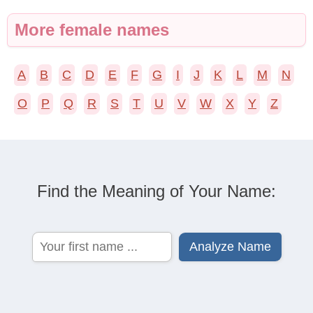
More female names
A
B
C
D
E
F
G
I
J
K
L
M
N
O
P
Q
R
S
T
U
V
W
X
Y
Z
Find the Meaning of Your Name: