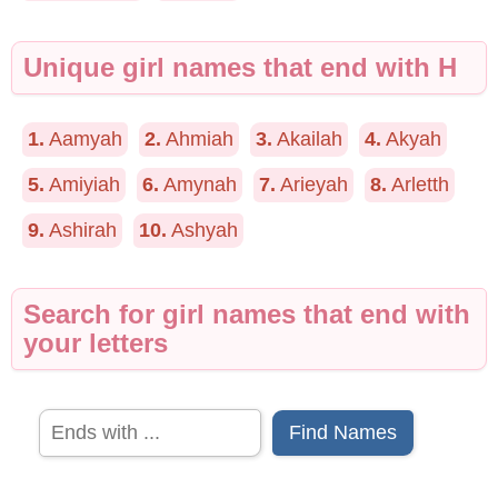
Unique girl names that end with H
1.
Aamyah
2.
Ahmiah
3.
Akailah
4.
Akyah
5.
Amiyiah
6.
Amynah
7.
Arieyah
8.
Arletth
9.
Ashirah
10.
Ashyah
Search for girl names that end with
your letters
Find Names