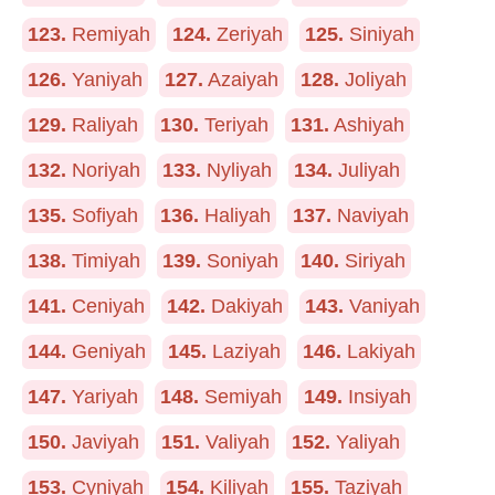
123.
Remiyah
124.
Zeriyah
125.
Siniyah
126.
Yaniyah
127.
Azaiyah
128.
Joliyah
129.
Raliyah
130.
Teriyah
131.
Ashiyah
132.
Noriyah
133.
Nyliyah
134.
Juliyah
135.
Sofiyah
136.
Haliyah
137.
Naviyah
138.
Timiyah
139.
Soniyah
140.
Siriyah
141.
Ceniyah
142.
Dakiyah
143.
Vaniyah
144.
Geniyah
145.
Laziyah
146.
Lakiyah
147.
Yariyah
148.
Semiyah
149.
Insiyah
150.
Javiyah
151.
Valiyah
152.
Yaliyah
153.
Cyniyah
154.
Kiliyah
155.
Taziyah