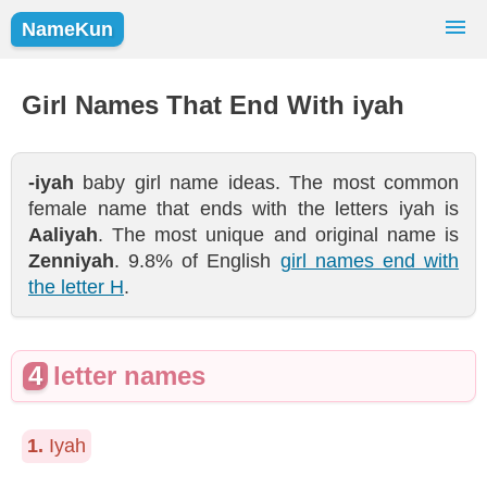
NameKun
Names Finder
Baby Names
Popular Names
Girl Names That End With iyah
Girls
Boys
-iyah
baby girl name ideas. The most common
female name that ends with the letters iyah is
Aaliyah
. The most unique and original name is
Zenniyah
. 9.8% of English
girl names end with
the letter H
.
4
letter names
1.
Iyah