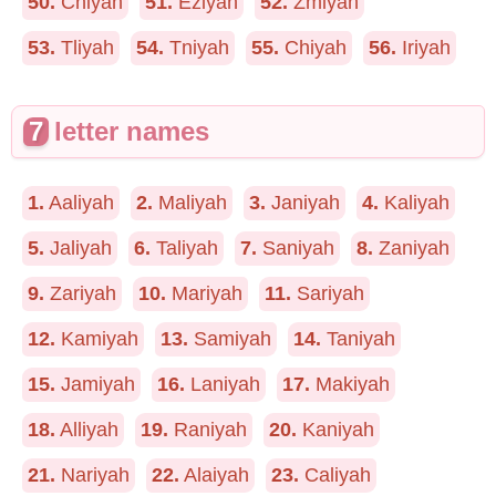
50.
Cniyah
51.
Eziyah
52.
Zmiyah
53.
Tliyah
54.
Tniyah
55.
Chiyah
56.
Iriyah
7
letter names
1.
Aaliyah
2.
Maliyah
3.
Janiyah
4.
Kaliyah
5.
Jaliyah
6.
Taliyah
7.
Saniyah
8.
Zaniyah
9.
Zariyah
10.
Mariyah
11.
Sariyah
12.
Kamiyah
13.
Samiyah
14.
Taniyah
15.
Jamiyah
16.
Laniyah
17.
Makiyah
18.
Alliyah
19.
Raniyah
20.
Kaniyah
21.
Nariyah
22.
Alaiyah
23.
Caliyah