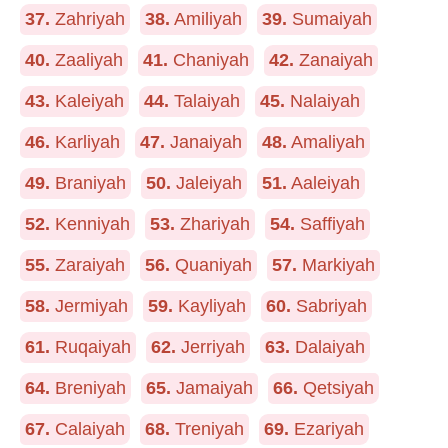
37.
Zahriyah
38.
Amiliyah
39.
Sumaiyah
40.
Zaaliyah
41.
Chaniyah
42.
Zanaiyah
43.
Kaleiyah
44.
Talaiyah
45.
Nalaiyah
46.
Karliyah
47.
Janaiyah
48.
Amaliyah
49.
Braniyah
50.
Jaleiyah
51.
Aaleiyah
52.
Kenniyah
53.
Zhariyah
54.
Saffiyah
55.
Zaraiyah
56.
Quaniyah
57.
Markiyah
58.
Jermiyah
59.
Kayliyah
60.
Sabriyah
61.
Ruqaiyah
62.
Jerriyah
63.
Dalaiyah
64.
Breniyah
65.
Jamaiyah
66.
Qetsiyah
67.
Calaiyah
68.
Treniyah
69.
Ezariyah