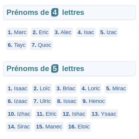
Prénoms de
4
lettres
1.
Marc
2.
Eric
3.
Alec
4.
Isac
5.
Izac
6.
Tayc
7.
Quoc
Prénoms de
5
lettres
1.
Isaac
2.
Loïc
3.
Briac
4.
Loric
5.
Mirac
6.
Izaac
7.
Ulric
8.
Issac
9.
Henoc
10.
Izhac
11.
Elric
12.
Ishac
13.
Ysaac
14.
Sirac
15.
Manec
16.
Eloic