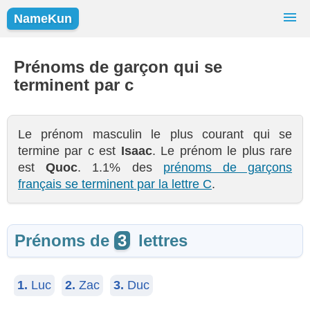
NameKun
Recherche de Prénoms
Prénoms
Prénoms de garçon qui se
terminent par c
Prénoms Populaires
Filles
Garçons
Le prénom masculin le plus courant qui se
termine par c est
Isaac
. Le prénom le plus rare
est
Quoc
. 1.1% des
prénoms de garçons
français se terminent par la lettre C
.
Prénoms de
3
lettres
1.
Luc
2.
Zac
3.
Duc