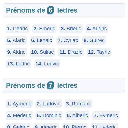
Prénoms de
6
lettres
1.
Cedric
2.
Emeric
3.
Brieuc
4.
Audric
5.
Alaric
6.
Lenaic
7.
Cyriac
8.
Guirec
9.
Aldric
10.
Suliac
11.
Drazic
12.
Tayric
13.
Ludric
14.
Ludvic
Prénoms de
7
lettres
1.
Aymeric
2.
Ludovic
3.
Romaric
4.
Mederic
5.
Dominic
6.
Alberic
7.
Eymeric
8.
Galdric
9.
Aimeric
10.
Pierric
11.
Lyderic