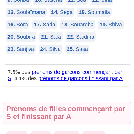
9.
Soriba
10.
Sascha
11.
Soa
12.
Sina
13.
Soulaïmana
14.
Sega
15.
Soumaila
16.
Sora
17.
Sada
18.
Souareba
19.
Shiva
20.
Soubira
21.
Safa
22.
Saïdina
23.
Sanjiva
24.
Silva
25.
Sasa
7.5% des
prénoms de garçons commençant par
S
. 4.1% des
prénoms de garçons finissant par A
.
Prénoms de filles commençant par
S et finissant par A