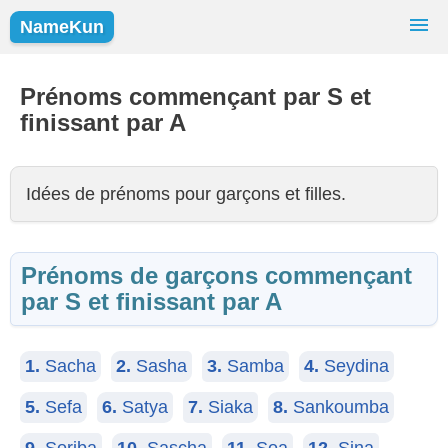
NameKun
Recherche de Prénoms
Prénoms
Prénoms commençant par S et
finissant par A
Prénoms Populaires
Filles
Garçons
Idées de prénoms pour garçons et filles.
Prénoms de garçons commençant
par S et finissant par A
1.
Sacha
2.
Sasha
3.
Samba
4.
Seydina
5.
Sefa
6.
Satya
7.
Siaka
8.
Sankoumba