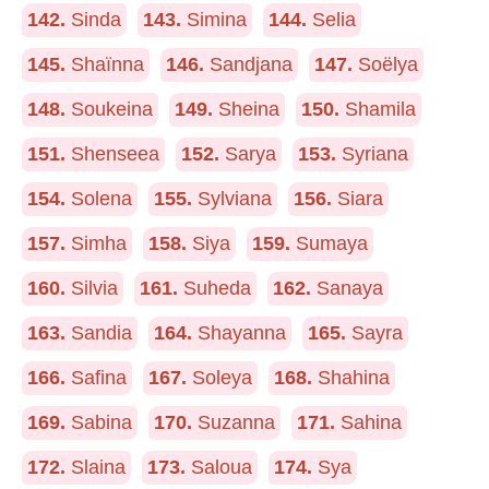
142.
Sinda
143.
Simina
144.
Selia
145.
Shaïnna
146.
Sandjana
147.
Soëlya
148.
Soukeina
149.
Sheina
150.
Shamila
151.
Shenseea
152.
Sarya
153.
Syriana
154.
Solena
155.
Sylviana
156.
Siara
157.
Simha
158.
Siya
159.
Sumaya
160.
Silvia
161.
Suheda
162.
Sanaya
163.
Sandia
164.
Shayanna
165.
Sayra
166.
Safina
167.
Soleya
168.
Shahina
169.
Sabina
170.
Suzanna
171.
Sahina
172.
Slaina
173.
Saloua
174.
Sya