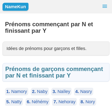
NameKun
Recherche de Prénoms
Prénoms
Prénoms commençant par N et
finissant par Y
Prénoms Populaires
Filles
Garçons
Idées de prénoms pour garçons et filles.
Prénoms de garçons commençant
par N et finissant par Y
1.
Namory
2.
Naby
3.
Naïley
4.
Nasry
5.
Natty
6.
Néhémy
7.
Nehoray
8.
Nory