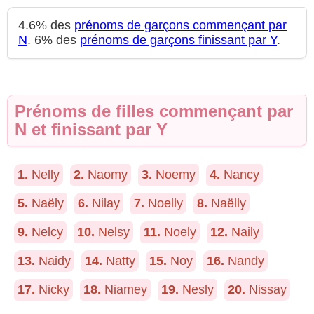
4.6% des
prénoms de garçons commençant par
N
. 6% des
prénoms de garçons finissant par Y
.
Prénoms de filles commençant par
N et finissant par Y
1.
Nelly
2.
Naomy
3.
Noemy
4.
Nancy
5.
Naëly
6.
Nilay
7.
Noelly
8.
Naëlly
9.
Nelcy
10.
Nelsy
11.
Noely
12.
Naily
13.
Naidy
14.
Natty
15.
Noy
16.
Nandy
17.
Nicky
18.
Niamey
19.
Nesly
20.
Nissay