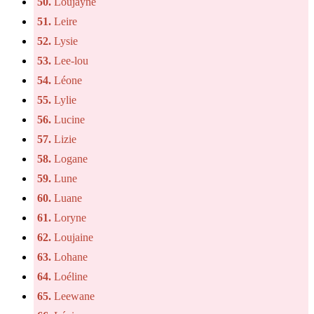
50.
Loujayne
51.
Leire
52.
Lysie
53.
Lee-lou
54.
Léone
55.
Lylie
56.
Lucine
57.
Lizie
58.
Logane
59.
Lune
60.
Luane
61.
Loryne
62.
Loujaine
63.
Lohane
64.
Loéline
65.
Leewane