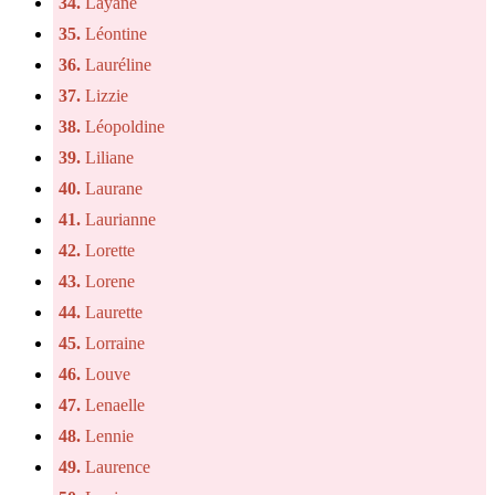
34.
Layane
35.
Léontine
36.
Lauréline
37.
Lizzie
38.
Léopoldine
39.
Liliane
40.
Laurane
41.
Laurianne
42.
Lorette
43.
Lorene
44.
Laurette
45.
Lorraine
46.
Louve
47.
Lenaelle
48.
Lennie
49.
Laurence