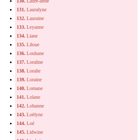
130.
Laure-anne
131.
Lauralyne
132.
Lauraine
133.
Leyanne
134.
Liane
135.
Liloue
136.
Louhane
137.
Loraline
138.
Loralie
139.
Loraine
140.
Lomane
141.
Lolane
142.
Lohanne
143.
Loëlyne
144.
Loé
145.
Lidwine