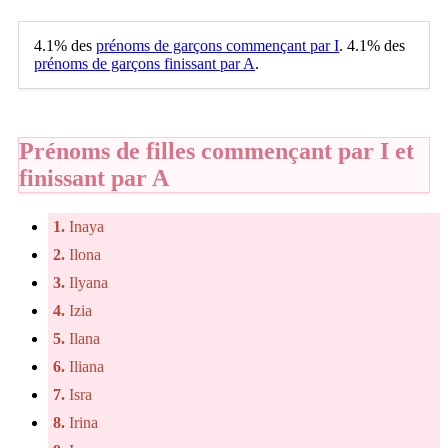
4.1% des
prénoms de garçons commençant par I
. 4.1% des
prénoms de garçons finissant par A
.
Prénoms de filles commençant par I et
finissant par A
1.
Inaya
2.
Ilona
3.
Ilyana
4.
Izia
5.
Ilana
6.
Iliana
7.
Isra
8.
Irina