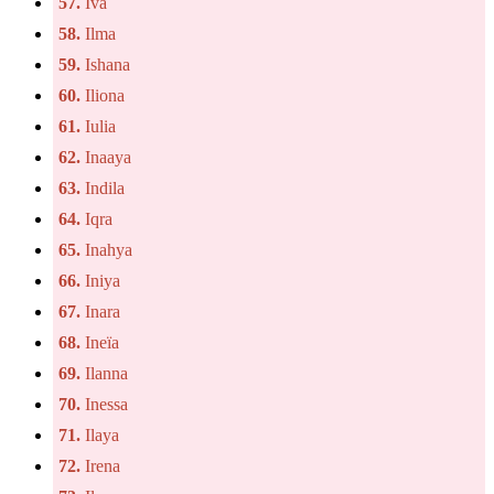
57.
Iva
58.
Ilma
59.
Ishana
60.
Iliona
61.
Iulia
62.
Inaaya
63.
Indila
64.
Iqra
65.
Inahya
66.
Iniya
67.
Inara
68.
Ineïa
69.
Ilanna
70.
Inessa
71.
Ilaya
72.
Irena