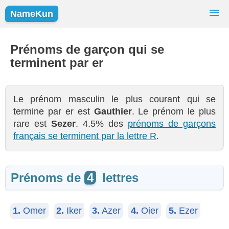
NameKun
Recherche de Prénoms
Prénoms
Prénoms de garçon qui se
terminent par er
Prénoms Populaires
Filles
Garçons
Le prénom masculin le plus courant qui se
termine par er est
Gauthier
. Le prénom le plus
rare est
Sezer
. 4.5% des
prénoms de garçons
français se terminent par la lettre R
.
Prénoms de
4
lettres
1.
Omer
2.
Iker
3.
Azer
4.
Oier
5.
Ezer