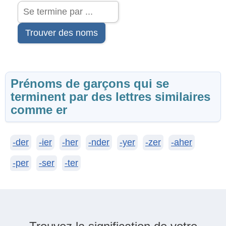
Trouver des noms
Prénoms de garçons qui se
terminent par des lettres similaires
comme er
-der
-ier
-her
-nder
-yer
-zer
-aher
-per
-ser
-ter