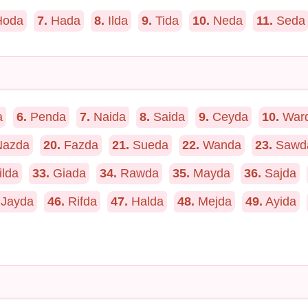
oda
7.
Hada
8.
Ilda
9.
Tida
10.
Neda
11.
Seda
a
6.
Penda
7.
Naida
8.
Saida
9.
Ceyda
10.
War
azda
20.
Fazda
21.
Sueda
22.
Wanda
23.
Sawd
lda
33.
Giada
34.
Rawda
35.
Mayda
36.
Sajda
Jayda
46.
Rifda
47.
Halda
48.
Mejda
49.
Ayida