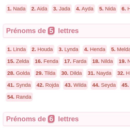
1.
Nada
2.
Aida
3.
Jada
4.
Ayda
5.
Nida
6.
H
Prénoms de
5
lettres
1.
Linda
2.
Houda
3.
Lynda
4.
Henda
5.
Meld
15.
Zelda
16.
Fenda
17.
Farda
18.
Nilda
19.
N
28.
Golda
29.
Tilda
30.
Dilda
31.
Nayda
32.
Hi
41.
Synda
42.
Rojda
43.
Wilda
44.
Seyda
45.
54.
Randa
Prénoms de
6
lettres