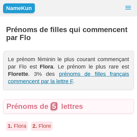
NameKun
Recherche de Prénoms
Prénoms
Prénoms de filles qui commencent
par Flo
Prénoms Populaires
Filles
Garçons
Le prénom féminin le plus courant commençant
par Flo est
Flora
. Le prénom le plus rare est
Florette
. 3% des
prénoms de filles français
commencent par la lettre F
.
Prénoms de
5
lettres
1.
Flora
2.
Flore