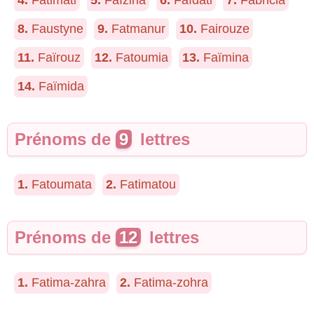
4.
Fatimati
5.
Faïzina
6.
Faïdati
7.
Fabricia
8.
Faustyne
9.
Fatmanur
10.
Fairouze
11.
Faïrouz
12.
Fatoumia
13.
Faïmina
14.
Faïmida
Prénoms de
9
lettres
1.
Fatoumata
2.
Fatimatou
Prénoms de
12
lettres
1.
Fatima-zahra
2.
Fatima-zohra