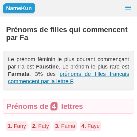
NameKun
Recherche de Prénoms
Prénoms
Prénoms de filles qui commencent
par Fa
Prénoms Populaires
Filles
Garçons
Le prénom féminin le plus courant commençant
par Fa est
Faustine
. Le prénom le plus rare est
Farmata
. 3% des
prénoms de filles français
commencent par la lettre F
.
Prénoms de
4
lettres
1.
Fany
2.
Faty
3.
Fama
4.
Faye