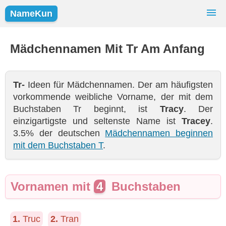
NameKun
Namensfinder
Vornamen
Mädchennamen Mit Tr Am Anfang
Beliebte Vornamen
Mädchen
Jungen
Tr-
Ideen für Mädchennamen. Der am häufigsten
vorkommende weibliche Vorname, der mit dem
Buchstaben Tr beginnt, ist
Tracy
. Der
einzigartigste und seltenste Name ist
Tracey
.
3.5% der deutschen
Mädchennamen beginnen
mit dem Buchstaben T
.
Vornamen mit
4
Buchstaben
1.
Truc
2.
Tran