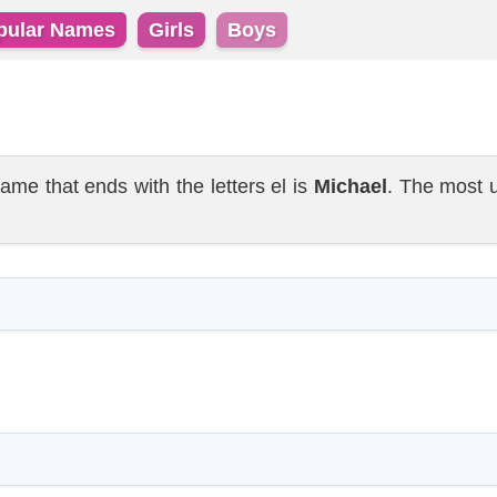
pular Names
Girls
Boys
 that ends with the letters el is
Michael
. The most 