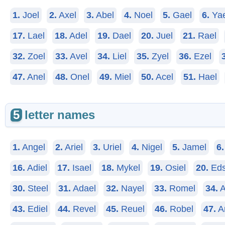
1.
Joel
2.
Axel
3.
Abel
4.
Noel
5.
Gael
6.
Yae
17.
Lael
18.
Adel
19.
Dael
20.
Juel
21.
Rael
32.
Zoel
33.
Avel
34.
Liel
35.
Zyel
36.
Ezel
47.
Anel
48.
Onel
49.
Miel
50.
Acel
51.
Hael
5
letter names
1.
Angel
2.
Ariel
3.
Uriel
4.
Nigel
5.
Jamel
6.
16.
Adiel
17.
Isael
18.
Mykel
19.
Osiel
20.
Eds
30.
Steel
31.
Adael
32.
Nayel
33.
Romel
34.
A
43.
Ediel
44.
Revel
45.
Reuel
46.
Robel
47.
An