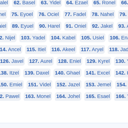
alel
62.
Basel
63.
Yidel
64.
Ezael
65.
Ronel
66
el
75.
Eyoel
76.
Ociel
77.
Fadel
78.
Nahel
79.
iel
89.
Eyuel
90.
Harel
91.
Oniel
92.
Jakel
93.
2.
Nijel
103.
Yadel
104.
Kabel
105.
Usiel
106.
En
14.
Ancel
115.
Itiel
116.
Akeel
117.
Aryel
118.
Jad
126.
Javel
127.
Aurel
128.
Eniel
129.
Kyrel
130.
138.
Itzel
139.
Daxel
140.
Ghael
141.
Excel
142.
150.
Emiel
151.
Videl
152.
Jazel
153.
Jemel
154.
2.
Pawel
163.
Monel
164.
Johel
165.
Esael
166.