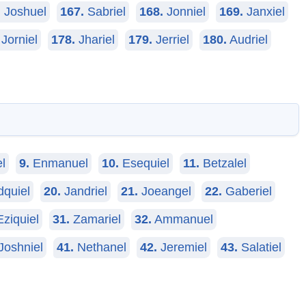
.
Joshuel
167.
Sabriel
168.
Jonniel
169.
Janxiel
Jorniel
178.
Jhariel
179.
Jerriel
180.
Audriel
l
9.
Enmanuel
10.
Esequiel
11.
Betzalel
quiel
20.
Jandriel
21.
Joeangel
22.
Gaberiel
ziquiel
31.
Zamariel
32.
Ammanuel
Joshniel
41.
Nethanel
42.
Jeremiel
43.
Salatiel