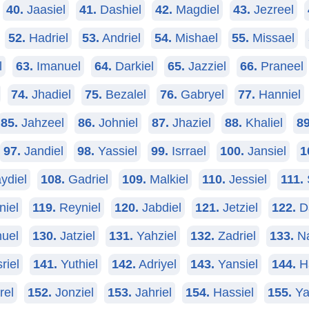
40.
Jaasiel
41.
Dashiel
42.
Magdiel
43.
Jezreel
52.
Hadriel
53.
Andriel
54.
Mishael
55.
Missael
l
63.
Imanuel
64.
Darkiel
65.
Jazziel
66.
Praneel
74.
Jhadiel
75.
Bezalel
76.
Gabryel
77.
Hanniel
85.
Jahzeel
86.
Johniel
87.
Jhaziel
88.
Khaliel
89
97.
Jandiel
98.
Yassiel
99.
Isrrael
100.
Jansiel
1
ydiel
108.
Gadriel
109.
Malkiel
110.
Jessiel
111.
niel
119.
Reyniel
120.
Jabdiel
121.
Jetziel
122.
D
uel
130.
Jatziel
131.
Yahziel
132.
Zadriel
133.
Na
riel
141.
Yuthiel
142.
Adriyel
143.
Yansiel
144.
H
rel
152.
Jonziel
153.
Jahriel
154.
Hassiel
155.
Ya