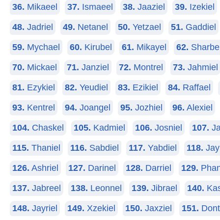
36.
Mikaeel
37.
Ismaeel
38.
Jaaziel
39.
Izekiel
48.
Jadriel
49.
Netanel
50.
Yetzael
51.
Gaddiel
59.
Mychael
60.
Kirubel
61.
Mikayel
62.
Sharbe
70.
Mickael
71.
Janziel
72.
Montrel
73.
Jahmiel
81.
Ezykiel
82.
Yeudiel
83.
Ezikiel
84.
Raffael
93.
Kentrel
94.
Joangel
95.
Jozhiel
96.
Alexiel
104.
Chaskel
105.
Kadmiel
106.
Josniel
107.
Ja
115.
Thaniel
116.
Sabdiel
117.
Yabdiel
118.
Jay
126.
Ashriel
127.
Darinel
128.
Darriel
129.
Phan
137.
Jabreel
138.
Leonnel
139.
Jibrael
140.
Kas
148.
Jayriel
149.
Xzekiel
150.
Jaxziel
151.
Dont