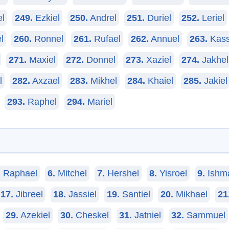
l
249.
Ezkiel
250.
Andrel
251.
Duriel
252.
Leriel
l
260.
Ronnel
261.
Rufael
262.
Annuel
263.
Kass
271.
Maxiel
272.
Donnel
273.
Xaziel
274.
Jakhel
l
282.
Axzael
283.
Mikhel
284.
Khaiel
285.
Jakiel
293.
Raphel
294.
Mariel
.
Raphael
6.
Mitchel
7.
Hershel
8.
Yisroel
9.
Ishm
17.
Jibreel
18.
Jassiel
19.
Santiel
20.
Mikhael
21
29.
Azekiel
30.
Cheskel
31.
Jatniel
32.
Sammuel