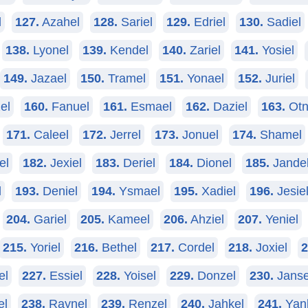
l
127.
Azahel
128.
Sariel
129.
Edriel
130.
Sadiel
138.
Lyonel
139.
Kendel
140.
Zariel
141.
Yosiel
149.
Jazael
150.
Tramel
151.
Yonael
152.
Juriel
el
160.
Fanuel
161.
Esmael
162.
Daziel
163.
Otn
171.
Caleel
172.
Jerrel
173.
Jonuel
174.
Shamel
el
182.
Jexiel
183.
Deriel
184.
Dionel
185.
Jande
l
193.
Deniel
194.
Ysmael
195.
Xadiel
196.
Jesie
204.
Gariel
205.
Kameel
206.
Ahziel
207.
Yeniel
215.
Yoriel
216.
Bethel
217.
Cordel
218.
Joxiel
2
el
227.
Essiel
228.
Yoisel
229.
Donzel
230.
Janse
el
238.
Raynel
239.
Renzel
240.
Jahkel
241.
Yan