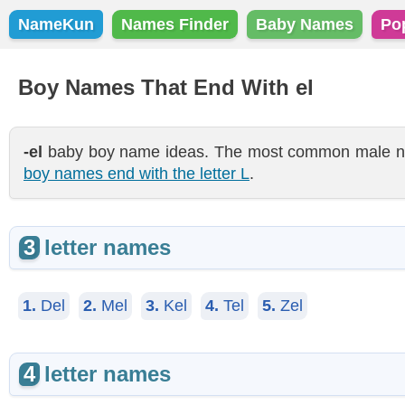
NameKun
Names Finder
Baby Names
Po
Boy Names That End With el
-el
baby boy name ideas. The most common male name
boy names end with the letter L
.
3
letter names
1.
Del
2.
Mel
3.
Kel
4.
Tel
5.
Zel
4
letter names