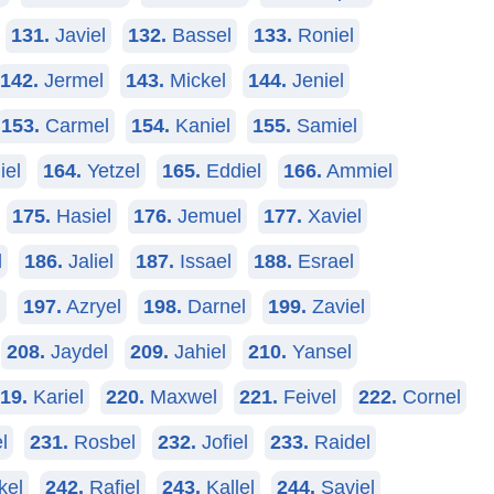
131.
Javiel
132.
Bassel
133.
Roniel
142.
Jermel
143.
Mickel
144.
Jeniel
153.
Carmel
154.
Kaniel
155.
Samiel
iel
164.
Yetzel
165.
Eddiel
166.
Ammiel
175.
Hasiel
176.
Jemuel
177.
Xaviel
l
186.
Jaliel
187.
Issael
188.
Esrael
l
197.
Azryel
198.
Darnel
199.
Zaviel
208.
Jaydel
209.
Jahiel
210.
Yansel
19.
Kariel
220.
Maxwel
221.
Feivel
222.
Cornel
l
231.
Rosbel
232.
Jofiel
233.
Raidel
kel
242.
Rafiel
243.
Kallel
244.
Saviel