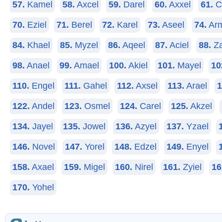
57.
Kamel
58.
Axcel
59.
Darel
60.
Axxel
61.
C
70.
Eziel
71.
Berel
72.
Karel
73.
Aseel
74.
Arm
84.
Khael
85.
Myzel
86.
Aqeel
87.
Aciel
88.
Za
98.
Anael
99.
Amael
100.
Akiel
101.
Mayel
10
110.
Engel
111.
Gahel
112.
Axsel
113.
Arael
1
122.
Andel
123.
Osmel
124.
Carel
125.
Akzel
134.
Jayel
135.
Jowel
136.
Azyel
137.
Yzael
146.
Novel
147.
Yorel
148.
Edzel
149.
Enyel
158.
Axael
159.
Migel
160.
Nirel
161.
Zyiel
16
170.
Yohel