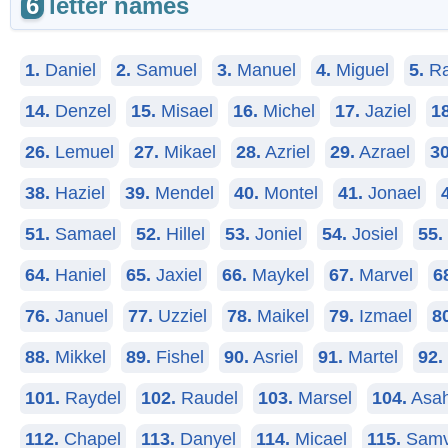
6
letter names
1.
Daniel
2.
Samuel
3.
Manuel
4.
Miguel
5.
Ra
14.
Denzel
15.
Misael
16.
Michel
17.
Jaziel
18
26.
Lemuel
27.
Mikael
28.
Azriel
29.
Azrael
30
38.
Haziel
39.
Mendel
40.
Montel
41.
Jonael
51.
Samael
52.
Hillel
53.
Joniel
54.
Josiel
55.
64.
Haniel
65.
Jaxiel
66.
Maykel
67.
Marvel
6
76.
Januel
77.
Uzziel
78.
Maikel
79.
Izmael
8
88.
Mikkel
89.
Fishel
90.
Asriel
91.
Martel
92.
101.
Raydel
102.
Raudel
103.
Marsel
104.
Asah
112.
Chapel
113.
Danyel
114.
Micael
115.
Samv