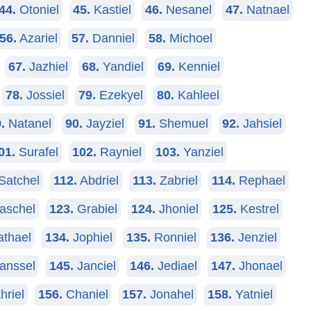
44.
Otoniel
45.
Kastiel
46.
Nesanel
47.
Natnael
56.
Azariel
57.
Danniel
58.
Michoel
67.
Jazhiel
68.
Yandiel
69.
Kenniel
78.
Jossiel
79.
Ezekyel
80.
Kahleel
.
Natanel
90.
Jayziel
91.
Shemuel
92.
Jahsiel
01.
Surafel
102.
Rayniel
103.
Yanziel
Satchel
112.
Abdriel
113.
Zabriel
114.
Rephael
aschel
123.
Grabiel
124.
Jhoniel
125.
Kestrel
thael
134.
Jophiel
135.
Ronniel
136.
Jenziel
anssel
145.
Janciel
146.
Jediael
147.
Jhonael
hriel
156.
Chaniel
157.
Jonahel
158.
Yatniel