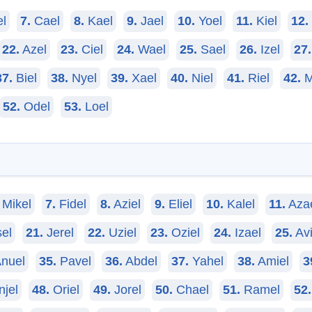
l
7.
Cael
8.
Kael
9.
Jael
10.
Yoel
11.
Kiel
12.
22.
Azel
23.
Ciel
24.
Wael
25.
Sael
26.
Izel
27.
37.
Biel
38.
Nyel
39.
Xael
40.
Niel
41.
Riel
42.
M
52.
Odel
53.
Loel
Mikel
7.
Fidel
8.
Aziel
9.
Eliel
10.
Kalel
11.
Aza
el
21.
Jerel
22.
Uziel
23.
Oziel
24.
Izael
25.
Avi
nuel
35.
Pavel
36.
Abdel
37.
Yahel
38.
Amiel
3
jel
48.
Oriel
49.
Jorel
50.
Chael
51.
Ramel
52.