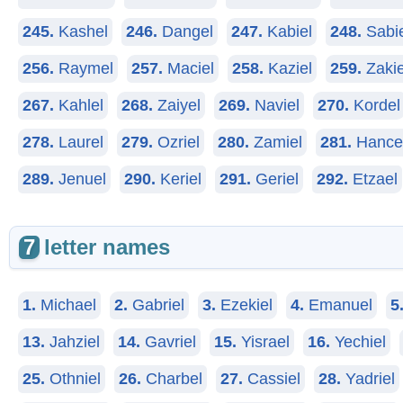
245.
Kashel
246.
Dangel
247.
Kabiel
248.
Sabie
256.
Raymel
257.
Maciel
258.
Kaziel
259.
Zakie
267.
Kahlel
268.
Zaiyel
269.
Naviel
270.
Kordel
278.
Laurel
279.
Ozriel
280.
Zamiel
281.
Hance
289.
Jenuel
290.
Keriel
291.
Geriel
292.
Etzael
7
letter names
1.
Michael
2.
Gabriel
3.
Ezekiel
4.
Emanuel
5
13.
Jahziel
14.
Gavriel
15.
Yisrael
16.
Yechiel
25.
Othniel
26.
Charbel
27.
Cassiel
28.
Yadriel