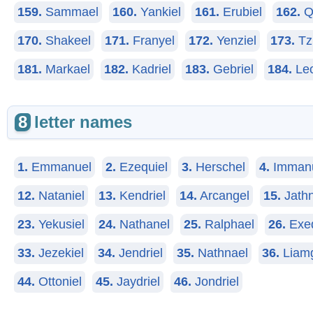
159.
Sammael
160.
Yankiel
161.
Erubiel
162.
Qu
170.
Shakeel
171.
Franyel
172.
Yenziel
173.
Tzu
181.
Markael
182.
Kadriel
183.
Gebriel
184.
Leo
8
letter names
1.
Emmanuel
2.
Ezequiel
3.
Herschel
4.
Imman
12.
Nataniel
13.
Kendriel
14.
Arcangel
15.
Jathn
23.
Yekusiel
24.
Nathanel
25.
Ralphael
26.
Exeq
33.
Jezekiel
34.
Jendriel
35.
Nathnael
36.
Liam
44.
Ottoniel
45.
Jaydriel
46.
Jondriel