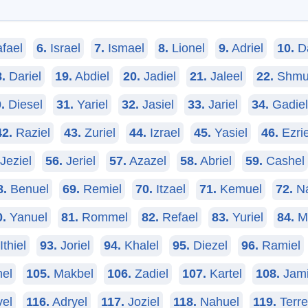
fael
6.
Israel
7.
Ismael
8.
Lionel
9.
Adriel
10.
Da
.
Dariel
19.
Abdiel
20.
Jadiel
21.
Jaleel
22.
Shmu
.
Diesel
31.
Yariel
32.
Jasiel
33.
Jariel
34.
Gadiel
42.
Raziel
43.
Zuriel
44.
Izrael
45.
Yasiel
46.
Ezrie
Jeziel
56.
Jeriel
57.
Azazel
58.
Abriel
59.
Cashel
8.
Benuel
69.
Remiel
70.
Itzael
71.
Kemuel
72.
Na
0.
Yanuel
81.
Rommel
82.
Refael
83.
Yuriel
84.
Mi
Ithiel
93.
Joriel
94.
Khalel
95.
Diezel
96.
Ramiel
el
105.
Makbel
106.
Zadiel
107.
Kartel
108.
Jami
el
116.
Adryel
117.
Joziel
118.
Nahuel
119.
Terre