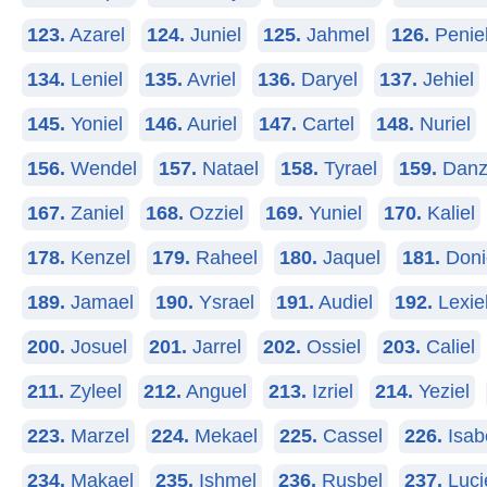
123.
Azarel
124.
Juniel
125.
Jahmel
126.
Penie
134.
Leniel
135.
Avriel
136.
Daryel
137.
Jehiel
145.
Yoniel
146.
Auriel
147.
Cartel
148.
Nuriel
156.
Wendel
157.
Natael
158.
Tyrael
159.
Danz
167.
Zaniel
168.
Ozziel
169.
Yuniel
170.
Kaliel
178.
Kenzel
179.
Raheel
180.
Jaquel
181.
Doni
189.
Jamael
190.
Ysrael
191.
Audiel
192.
Lexie
200.
Josuel
201.
Jarrel
202.
Ossiel
203.
Caliel
211.
Zyleel
212.
Anguel
213.
Izriel
214.
Yeziel
223.
Marzel
224.
Mekael
225.
Cassel
226.
Isab
234.
Makael
235.
Ishmel
236.
Rusbel
237.
Luci