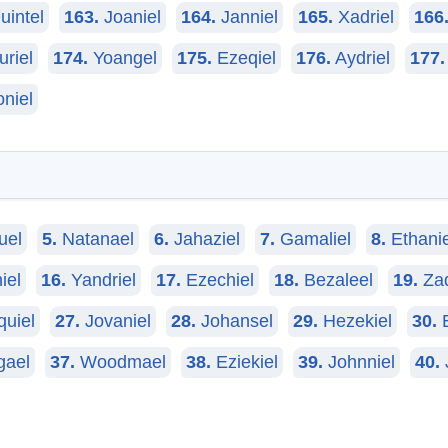
intel
163.
Joaniel
164.
Janniel
165.
Xadriel
166
riel
174.
Yoangel
175.
Ezeqiel
176.
Aydriel
177.
niel
uel
5.
Natanael
6.
Jahaziel
7.
Gamaliel
8.
Ethanie
iel
16.
Yandriel
17.
Ezechiel
18.
Bezaleel
19.
Zad
uiel
27.
Jovaniel
28.
Johansel
29.
Hezekiel
30.
E
gael
37.
Woodmael
38.
Eziekiel
39.
Johnniel
40.