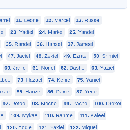
rrel
11.
Leonel
12.
Marcel
13.
Russel
el
23.
Yadiel
24.
Markel
25.
Yandel
35.
Randel
36.
Hansel
37.
Jameel
l
47.
Jaciel
48.
Zekiel
49.
Ezrael
50.
Shmiel
60.
Janiel
61.
Noriel
62.
Dashel
63.
Yaziel
beel
73.
Hazael
74.
Keniel
75.
Yaniel
zael
85.
Hanzel
86.
Daviel
87.
Yeriel
97.
Refoel
98.
Mechel
99.
Rachel
100.
Drexel
el
109.
Mykael
110.
Rahmel
111.
Kaleel
l
120.
Addiel
121.
Yaxiel
122.
Miquel